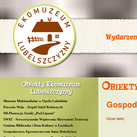
Wydarzen
P
Obiekt
Obiekty Ekomuzeum
R
Lubelszczyzny
O
Gospoda
Muzeum Multimedialne w Opolu Lubelskim
W
Pszczela Wola - Zespół Szkół Rolniczych
IM-Plantacja Sztuki „Pod Lipami”
Czytaj dalej
wpis Go
L
SWAT - Stowarzyszenie Wspierania Aktywności Twórczej
Gminna Biblioteka i Dom Kultury w Łaziskach
u
Gospodarstwo Agroturystyczne Anna Dziechciarz