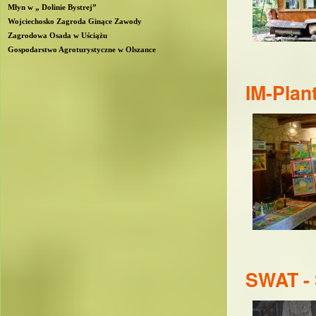
Młyn w „ Dolinie Bystrej”
Wojciechosko Zagroda Ginące Zawody
Zagrodowa Osada w Uściążu
Gospodarstwo Agroturystyczne w Olszance
IM-Plan
SWAT - 