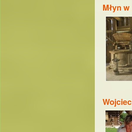
Młyn w 
Wojcie