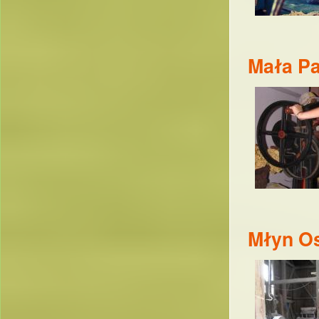
Mała Pa
Młyn O