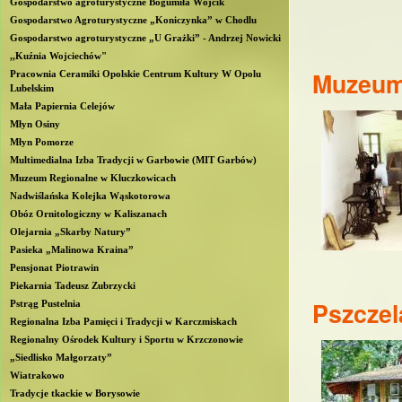
Gospodarstwo agroturystyczne Bogumiła Wójcik
b
Gospodarstwo Agroturystyczne „Koniczynka” w Chodlu
Gospodarstwo agroturystyczne „U Grażki” - Andrzej Nowicki
l
,,Kuźnia Wojciechów"
Muzeum 
Pracownia Ceramiki Opolskie Centrum Kultury W Opolu
Lubelskim
i
Mała Papiernia Celejów
Młyn Osiny
n
Młyn Pomorze
Multimedialna Izba Tradycji w Garbowie (MIT Garbów)
Muzeum Regionalne w Kluczkowicach
Nadwiślańska Kolejka Wąskotorowa
Obóz Ornitologiczny w Kaliszanach
Olejarnia „Skarby Natury”
Pasieka „Malinowa Kraina”
Pensjonat Piotrawin
Piekarnia Tadeusz Zubrzycki
Pszczel
Pstrąg Pustelnia
Regionalna Izba Pamięci i Tradycji w Karczmiskach
Regionalny Ośrodek Kultury i Sportu w Krzczonowie
„Siedlisko Małgorzaty”
Wiatrakowo
Tradycje tkackie w Borysowie