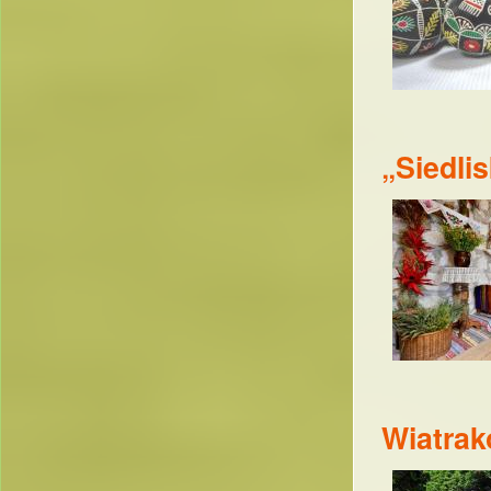
„Siedli
Wiatra