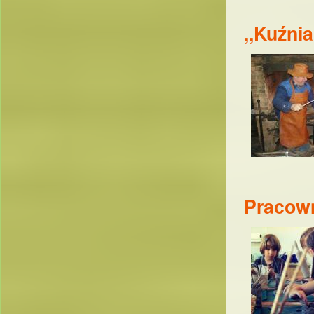
,,Kuźni
Pracown