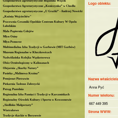
Gospodarstwo agroturystyczne Bogumiła Wójcik
Logo obiektu:
b
Gospodarstwo Agroturystyczne „Koniczynka” w Chodlu
Gospodarstwo agroturystyczne „U Grażki” - Andrzej Nowicki
l
,,Kuźnia Wojciechów"
Pracownia Ceramiki Opolskie Centrum Kultury W Opolu
Lubelskim
i
Mała Papiernia Celejów
Młyn Osiny
n
Młyn Pomorze
Multimedialna Izba Tradycji w Garbowie (MIT Garbów)
Muzeum Regionalne w Kluczkowicach
Nadwiślańska Kolejka Wąskotorowa
Obóz Ornitologiczny w Kaliszanach
Olejarnia „Skarby Natury”
Pasieka „Malinowa Kraina”
Nazwa właściciel
Pensjonat Piotrawin
Piekarnia Tadeusz Zubrzycki
Anna Pyć
Pstrąg Pustelnia
Regionalna Izba Pamięci i Tradycji w Karczmiskach
Numer telefonu:
Regionalny Ośrodek Kultury i Sportu w Krzczonowie
667 449 395
„Siedlisko Małgorzaty”
Wiatrakowo
Strona WWW:
Tradycje tkackie w Borysowie