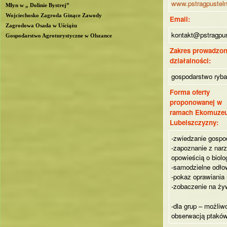
www.pstragpusteln
Młyn w „ Dolinie Bystrej”
Wojciechosko Zagroda Ginące Zawody
Email:
Zagrodowa Osada w Uściążu
kontakt@pstragpus
Gospodarstwo Agroturystyczne w Olszance
Zakres prowadzon
działalności:
gospodarstwo ryba
Forma oferty
proponowanej w
ramach Ekomuze
Lubelszczyzny:
-zwiedzanie gospo
-zapoznanie z nar
opowieścią o biolog
-samodzielne odło
-pokaz oprawiania 
-zobaczenie na żyw
-dla grup – możli
obserwacją ptakó