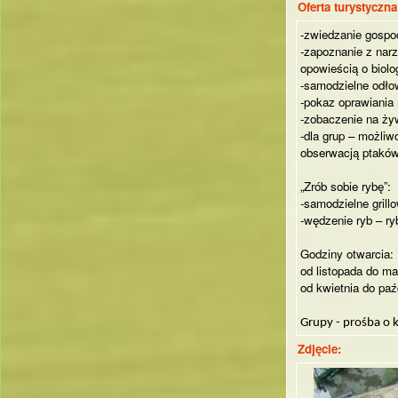
Oferta turystyczn
-zwiedzanie gospo
-zapoznanie z nar
opowieścią o biolog
-samodzielne odło
-pokaz oprawiania 
-zobaczenie na żyw
-dla grup – możli
obserwacją ptakó
„Zrób sobie rybę”:
-samodzielne grill
-wędzenie ryb – ry
Godziny otwarcia:
od listopada do ma
od kwietnia do paź
Grupy - prośba o k
Zdjęcie: