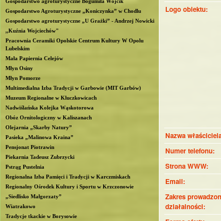
Gospodarstwo agroturystyczne Bogumiła Wójcik
Logo obiektu:
b
Gospodarstwo Agroturystyczne „Koniczynka” w Chodlu
Gospodarstwo agroturystyczne „U Grażki” - Andrzej Nowicki
l
,,Kuźnia Wojciechów"
Pracownia Ceramiki Opolskie Centrum Kultury W Opolu
Lubelskim
i
Mała Papiernia Celejów
Młyn Osiny
n
Młyn Pomorze
Multimedialna Izba Tradycji w Garbowie (MIT Garbów)
Muzeum Regionalne w Kluczkowicach
Nadwiślańska Kolejka Wąskotorowa
Obóz Ornitologiczny w Kaliszanach
Olejarnia „Skarby Natury”
Nazwa właściciel
Pasieka „Malinowa Kraina”
Pensjonat Piotrawin
Numer telefonu:
Piekarnia Tadeusz Zubrzycki
Strona WWW:
Pstrąg Pustelnia
Regionalna Izba Pamięci i Tradycji w Karczmiskach
Email:
Regionalny Ośrodek Kultury i Sportu w Krzczonowie
Zakres prowadzon
„Siedlisko Małgorzaty”
działalności:
Wiatrakowo
Tradycje tkackie w Borysowie