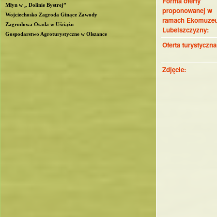
Forma oferty
Młyn w „ Dolinie Bystrej”
proponowanej w
Wojciechosko Zagroda Ginące Zawody
ramach Ekomuze
Zagrodowa Osada w Uściążu
Lubelszczyzny:
Gospodarstwo Agroturystyczne w Olszance
Oferta turystyczn
Zdjęcie: