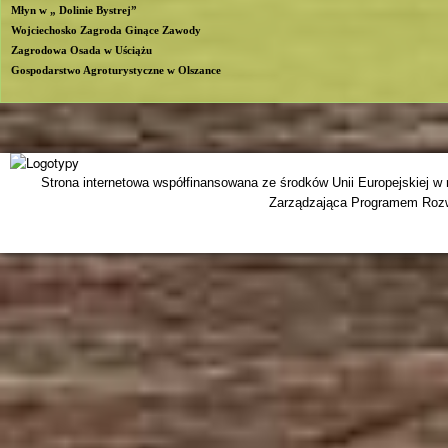
Młyn w „ Dolinie Bystrej”
Wojciechosko Zagroda Ginące Zawody
Zagrodowa Osada w Uściążu
Gospodarstwo Agroturystyczne w Olszance
Strona internetowa współfinansowana ze środków Unii Europejskiej w
Zarządzająca Programem Rozwo