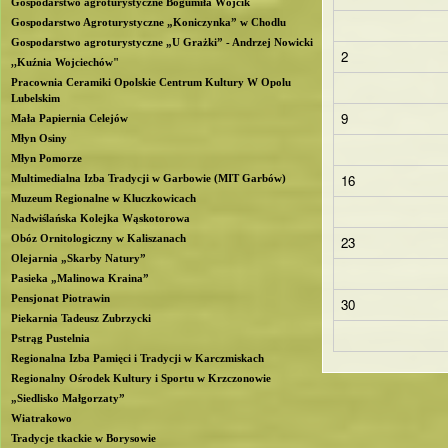
Gospodarstwo agroturystyczne Bogumiła Wójcik
b
Gospodarstwo Agroturystyczne „Koniczynka” w Chodlu
Gospodarstwo agroturystyczne „U Grażki” - Andrzej Nowicki
2
l
,,Kuźnia Wojciechów"
Pracownia Ceramiki Opolskie Centrum Kultury W Opolu
Lubelskim
i
9
Mała Papiernia Celejów
Młyn Osiny
n
Młyn Pomorze
16
Multimedialna Izba Tradycji w Garbowie (MIT Garbów)
Muzeum Regionalne w Kluczkowicach
Nadwiślańska Kolejka Wąskotorowa
Obóz Ornitologiczny w Kaliszanach
23
Olejarnia „Skarby Natury”
Pasieka „Malinowa Kraina”
Pensjonat Piotrawin
30
Piekarnia Tadeusz Zubrzycki
Pstrąg Pustelnia
Regionalna Izba Pamięci i Tradycji w Karczmiskach
Regionalny Ośrodek Kultury i Sportu w Krzczonowie
„Siedlisko Małgorzaty”
Wiatrakowo
Tradycje tkackie w Borysowie