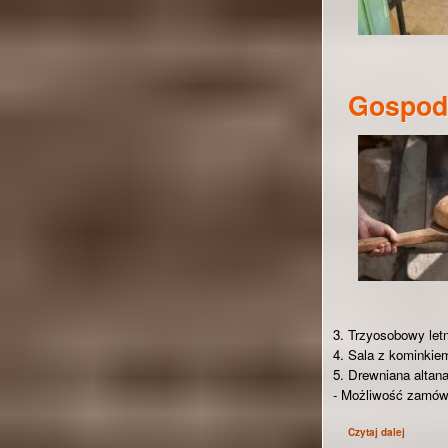
Gospoda
3. Trzyosobowy letn
4. Sala z kominkiem
5. Drewniana altan
- Możliwość zamów
Czytaj dalej
wpis Gos