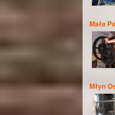
Mała Pa
Młyn O