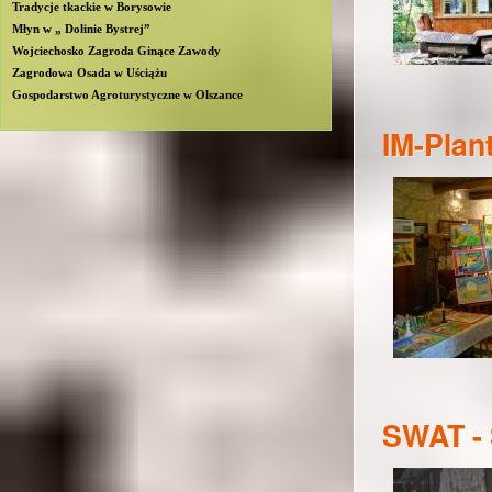
Tradycje tkackie w Borysowie
Młyn w „ Dolinie Bystrej”
Wojciechosko Zagroda Ginące Zawody
Zagrodowa Osada w Uściążu
Gospodarstwo Agroturystyczne w Olszance
IM-Plan
SWAT - 