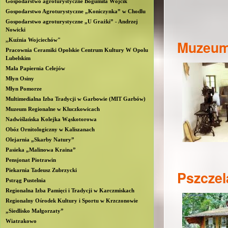
Gospodarstwo agroturystyczne Bogumiła Wójcik
b
Gospodarstwo Agroturystyczne „Koniczynka” w Chodlu
Gospodarstwo agroturystyczne „U Grażki” - Andrzej
Nowicki
l
,,Kuźnia Wojciechów"
Muzeum 
Pracownia Ceramiki Opolskie Centrum Kultury W Opolu
i
Lubelskim
Mała Papiernia Celejów
n
Młyn Osiny
Młyn Pomorze
Multimedialna Izba Tradycji w Garbowie (MIT Garbów)
Muzeum Regionalne w Kluczkowicach
Nadwiślańska Kolejka Wąskotorowa
Obóz Ornitologiczny w Kaliszanach
Olejarnia „Skarby Natury”
Pasieka „Malinowa Kraina”
Pensjonat Piotrawin
Piekarnia Tadeusz Zubrzycki
Pszczel
Pstrąg Pustelnia
Regionalna Izba Pamięci i Tradycji w Karczmiskach
Regionalny Ośrodek Kultury i Sportu w Krzczonowie
„Siedlisko Małgorzaty”
Wiatrakowo