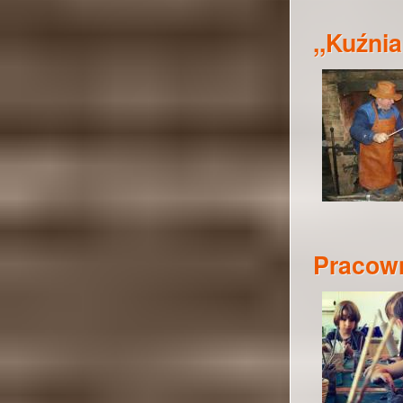
,,Kuźni
Pracown