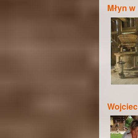
Młyn w 
Wojcie