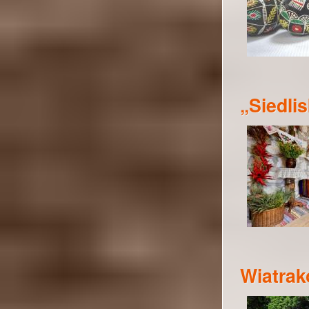
„Siedli
Wiatra