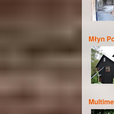
Młyn P
Multime