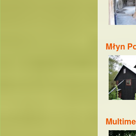
Młyn P
Multime