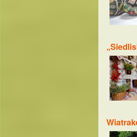
„Siedli
Wiatra