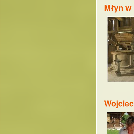
Młyn w 
Wojcie