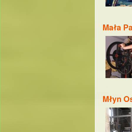
Mała Pa
Młyn O