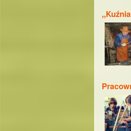
,,Kuźni
Pracown