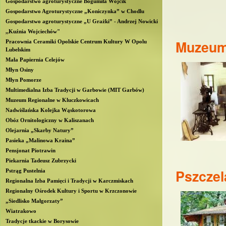
Gospodarstwo agroturystyczne Bogumiła Wójcik
b
Gospodarstwo Agroturystyczne „Koniczynka” w Chodlu
Gospodarstwo agroturystyczne „U Grażki” - Andrzej Nowicki
l
,,Kuźnia Wojciechów"
Muzeum 
Pracownia Ceramiki Opolskie Centrum Kultury W Opolu
Lubelskim
i
Mała Papiernia Celejów
Młyn Osiny
n
Młyn Pomorze
Multimedialna Izba Tradycji w Garbowie (MIT Garbów)
Muzeum Regionalne w Kluczkowicach
Nadwiślańska Kolejka Wąskotorowa
Obóz Ornitologiczny w Kaliszanach
Olejarnia „Skarby Natury”
Pasieka „Malinowa Kraina”
Pensjonat Piotrawin
Piekarnia Tadeusz Zubrzycki
Pszczel
Pstrąg Pustelnia
Regionalna Izba Pamięci i Tradycji w Karczmiskach
Regionalny Ośrodek Kultury i Sportu w Krzczonowie
„Siedlisko Małgorzaty”
Wiatrakowo
Tradycje tkackie w Borysowie