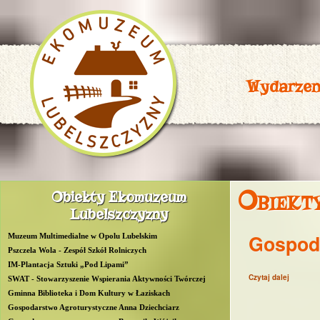
Wydarzen
P
Obiekt
Obiekty Ekomuzeum
R
Lubelszczyzny
O
Gospoda
Muzeum Multimedialne w Opolu Lubelskim
W
Pszczela Wola - Zespół Szkół Rolniczych
IM-Plantacja Sztuki „Pod Lipami”
Czytaj dalej
wpis Go
L
SWAT - Stowarzyszenie Wspierania Aktywności Twórczej
Gminna Biblioteka i Dom Kultury w Łaziskach
u
Gospodarstwo Agroturystyczne Anna Dziechciarz