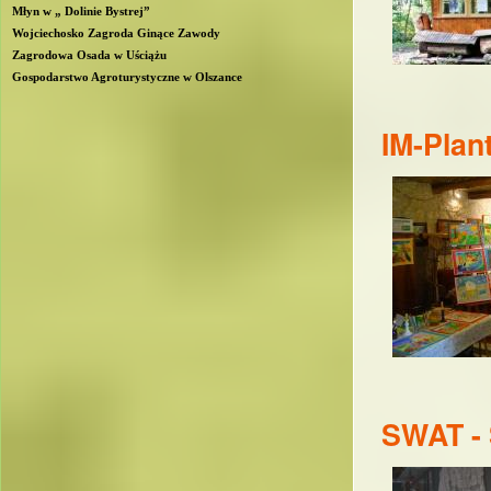
Młyn w „ Dolinie Bystrej”
Wojciechosko Zagroda Ginące Zawody
Zagrodowa Osada w Uściążu
Gospodarstwo Agroturystyczne w Olszance
IM-Plan
SWAT - 