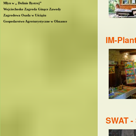
Młyn w „ Dolinie Bystrej”
Wojciechosko Zagroda Ginące Zawody
Zagrodowa Osada w Uściążu
Gospodarstwo Agroturystyczne w Olszance
IM-Plan
SWAT - 