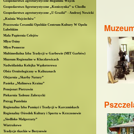
Gospodarstwo agroturystyczne Bogumiła Wójcik
b
Gospodarstwo Agroturystyczne „Koniczynka” w Chodlu
Gospodarstwo agroturystyczne „U Grażki” - Andrzej Nowicki
l
,,Kuźnia Wojciechów"
Muzeum 
Pracownia Ceramiki Opolskie Centrum Kultury W Opolu
Lubelskim
i
Mała Papiernia Celejów
Młyn Osiny
n
Młyn Pomorze
Multimedialna Izba Tradycji w Garbowie (MIT Garbów)
Muzeum Regionalne w Kluczkowicach
Nadwiślańska Kolejka Wąskotorowa
Obóz Ornitologiczny w Kaliszanach
Olejarnia „Skarby Natury”
Pasieka „Malinowa Kraina”
Pensjonat Piotrawin
Piekarnia Tadeusz Zubrzycki
Pszczel
Pstrąg Pustelnia
Regionalna Izba Pamięci i Tradycji w Karczmiskach
Regionalny Ośrodek Kultury i Sportu w Krzczonowie
„Siedlisko Małgorzaty”
Wiatrakowo
Tradycje tkackie w Borysowie