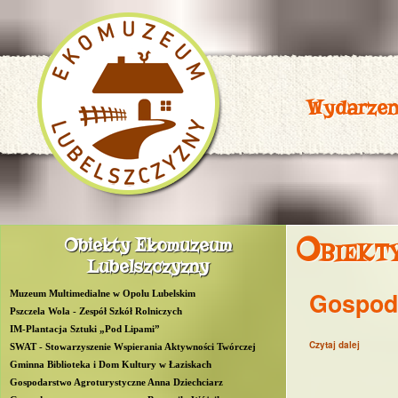
Wydarzen
P
Obiekt
Obiekty Ekomuzeum
R
Lubelszczyzny
O
Gospoda
Muzeum Multimedialne w Opolu Lubelskim
W
Pszczela Wola - Zespół Szkół Rolniczych
IM-Plantacja Sztuki „Pod Lipami”
Czytaj dalej
wpis Go
L
SWAT - Stowarzyszenie Wspierania Aktywności Twórczej
Gminna Biblioteka i Dom Kultury w Łaziskach
u
Gospodarstwo Agroturystyczne Anna Dziechciarz