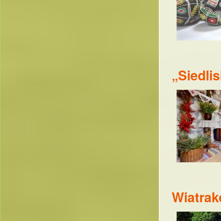
„Siedli
Wiatra