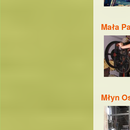
Mała Pa
Młyn O