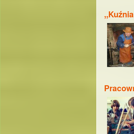
,,Kuźni
Pracown