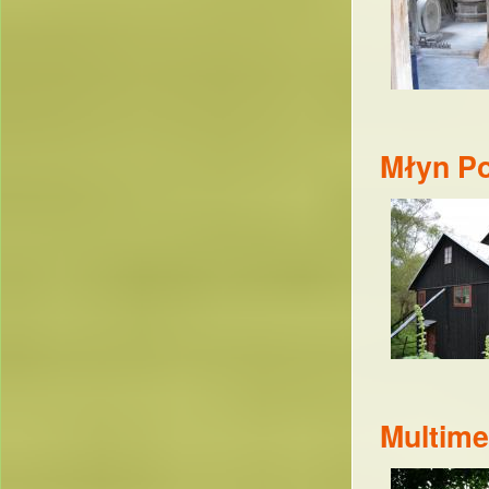
Młyn P
Multime