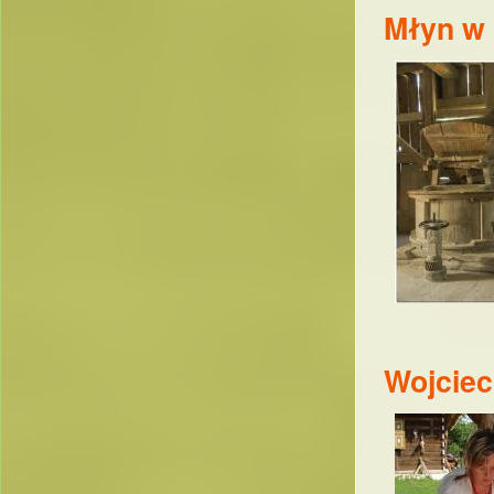
Młyn w 
Wojcie