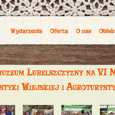
Przejdź
do
treści
Wydarzenia
Oferta
O nas
Obiek
uzeum Lubelszczyzny na VI 
styki Wiejskiej i Agrotur