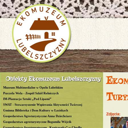
P
Ekom
Obiekty Ekomuzeum Lubelszczyzny
R
Muzeum Multimedialne w Opolu Lubelskim
O
Tury
Pszczela Wola - Zespół Szkół Rolniczych
IM-Plantacja Sztuki „Pod Lipami”
W
SWAT - Stowarzyszenie Wspierania Aktywności Twórczej
Gminna Biblioteka i Dom Kultury w Łaziskach
L
Zdjęcia:
Gospodarstwo Agroturystyczne Anna Dziechciarz
Gospodarstwo agroturystyczne Bogumiła Wójcik
u
Gospodarstwo Agroturystyczne „Koniczynka” w Chodlu