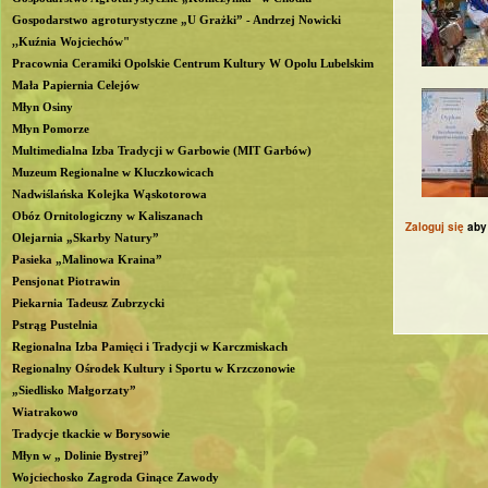
Gospodarstwo agroturystyczne „U Grażki” - Andrzej Nowicki
b
,,Kuźnia Wojciechów"
Pracownia Ceramiki Opolskie Centrum Kultury W Opolu Lubelskim
l
Mała Papiernia Celejów
Młyn Osiny
i
Młyn Pomorze
Multimedialna Izba Tradycji w Garbowie (MIT Garbów)
n
Muzeum Regionalne w Kluczkowicach
Nadwiślańska Kolejka Wąskotorowa
Obóz Ornitologiczny w Kaliszanach
Zaloguj się
aby
Olejarnia „Skarby Natury”
Pasieka „Malinowa Kraina”
Pensjonat Piotrawin
Piekarnia Tadeusz Zubrzycki
Pstrąg Pustelnia
Regionalna Izba Pamięci i Tradycji w Karczmiskach
Regionalny Ośrodek Kultury i Sportu w Krzczonowie
„Siedlisko Małgorzaty”
Wiatrakowo
Tradycje tkackie w Borysowie
Młyn w „ Dolinie Bystrej”
Wojciechosko Zagroda Ginące Zawody