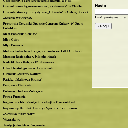
Gospodarstwo agroturystyczne Bogumiła Wójcik
Hasło
*
b
Gospodarstwo Agroturystyczne „Koniczynka” w Chodlu
Gospodarstwo agroturystyczne „U Grażki” - Andrzej Nowicki
Hasło powiązane z naz
l
,,Kuźnia Wojciechów"
Pracownia Ceramiki Opolskie Centrum Kultury W Opolu
Lubelskim
i
Mała Papiernia Celejów
Młyn Osiny
n
Młyn Pomorze
Multimedialna Izba Tradycji w Garbowie (MIT Garbów)
Muzeum Regionalne w Kluczkowicach
Nadwiślańska Kolejka Wąskotorowa
Obóz Ornitologiczny w Kaliszanach
Olejarnia „Skarby Natury”
Pasieka „Malinowa Kraina”
Pensjonat Piotrawin
Piekarnia Tadeusz Zubrzycki
Pstrąg Pustelnia
Regionalna Izba Pamięci i Tradycji w Karczmiskach
Regionalny Ośrodek Kultury i Sportu w Krzczonowie
„Siedlisko Małgorzaty”
Wiatrakowo
Tradycje tkackie w Borysowie