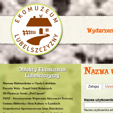
Wydarzen
P
Nazwa 
Obiekty Ekomuzeum
R
Lubelszczyzny
O
Muzeum Multimedialne w Opolu Lubelskim
Zaloguj
(aktywna 
Uzys
W
Pszczela Wola - Zespół Szkół Rolniczych
IM-Plantacja Sztuki „Pod Lipami”
L
SWAT - Stowarzyszenie Wspierania Aktywności Twórczej
Nazwa użytkowni
Gminna Biblioteka i Dom Kultury w Łaziskach
u
Gospodarstwo Agroturystyczne Anna Dziechciarz
Nazwa użytkownika wi