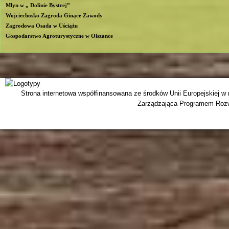
Młyn w „ Dolinie Bystrej”
Wojciechosko Zagroda Ginące Zawody
Zagrodowa Osada w Uściążu
Gospodarstwo Agroturystyczne w Olszance
Strona internetowa współfinansowana ze środków Unii Europejskiej w
Zarządzająca Programem Rozwo