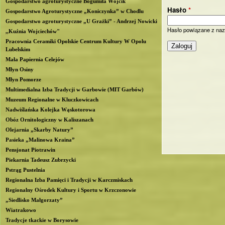
Gospodarstwo agroturystyczne Bogumiła Wójcik
Hasło
*
b
Gospodarstwo Agroturystyczne „Koniczynka” w Chodlu
Gospodarstwo agroturystyczne „U Grażki” - Andrzej Nowicki
Hasło powiązane z naz
l
,,Kuźnia Wojciechów"
Pracownia Ceramiki Opolskie Centrum Kultury W Opolu
Lubelskim
i
Mała Papiernia Celejów
Młyn Osiny
n
Młyn Pomorze
Multimedialna Izba Tradycji w Garbowie (MIT Garbów)
Muzeum Regionalne w Kluczkowicach
Nadwiślańska Kolejka Wąskotorowa
Obóz Ornitologiczny w Kaliszanach
Olejarnia „Skarby Natury”
Pasieka „Malinowa Kraina”
Pensjonat Piotrawin
Piekarnia Tadeusz Zubrzycki
Pstrąg Pustelnia
Regionalna Izba Pamięci i Tradycji w Karczmiskach
Regionalny Ośrodek Kultury i Sportu w Krzczonowie
„Siedlisko Małgorzaty”
Wiatrakowo
Tradycje tkackie w Borysowie