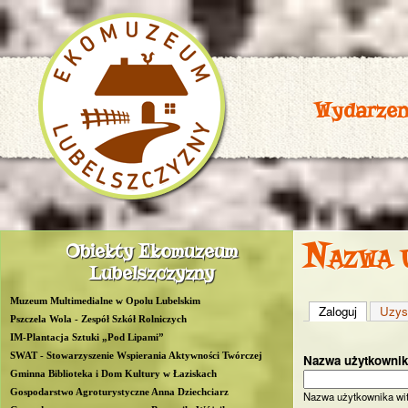
Wydarzen
P
Nazwa 
Obiekty Ekomuzeum
R
Lubelszczyzny
O
Muzeum Multimedialne w Opolu Lubelskim
Zaloguj
(aktywna 
Uzys
W
Pszczela Wola - Zespół Szkół Rolniczych
IM-Plantacja Sztuki „Pod Lipami”
L
SWAT - Stowarzyszenie Wspierania Aktywności Twórczej
Nazwa użytkowni
Gminna Biblioteka i Dom Kultury w Łaziskach
u
Gospodarstwo Agroturystyczne Anna Dziechciarz
Nazwa użytkownika wi