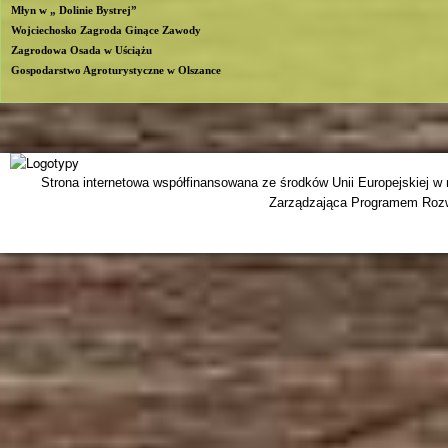
Młyn w „ Dolinie Bystrej”
Wojciechosko Zagroda Ginące Zawody
Zagrodowa Osada w Uściążu
Gospodarstwo Agroturystyczne w Olszance
Strona internetowa współfinansowana ze środków Unii Europejskiej w
Zarządzająca Programem Rozwo