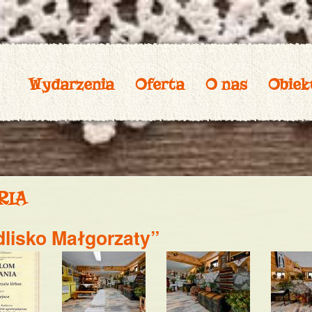
Przejdź
do
treści
Wydarzenia
Oferta
O nas
Obiek
ria
dlisko Małgorzaty”