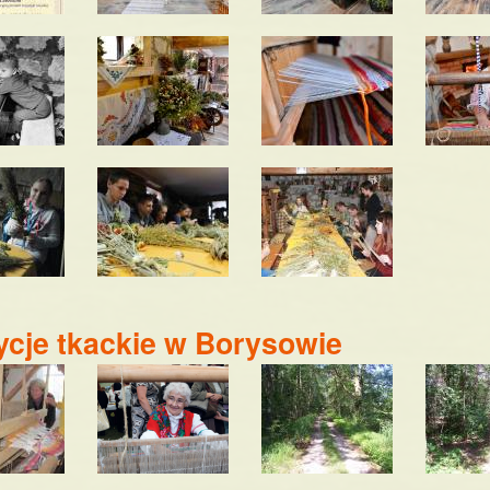
ycje tkackie w Borysowie