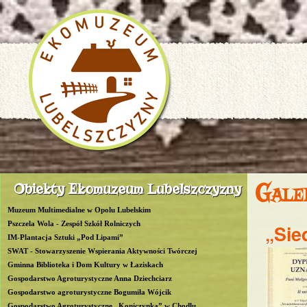
P
Gale
Obiekty Ekomuzeum Lubelszczyzny
R
Muzeum Multimedialne w Opolu Lubelskim
O
Pszczela Wola - Zespół Szkół Rolniczych
„Sie
IM-Plantacja Sztuki „Pod Lipami”
W
SWAT - Stowarzyszenie Wspierania Aktywności Twórczej
Gminna Biblioteka i Dom Kultury w Łaziskach
L
Gospodarstwo Agroturystyczne Anna Dziechciarz
Gospodarstwo agroturystyczne Bogumiła Wójcik
u
Gospodarstwo Agroturystyczne „Koniczynka” w Chodlu