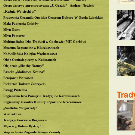
Gospodarstwo agroturystyczne „U Grażki” - Andrzej Nowicki
b
,,Kuźnia Wojciechów"
Pracownia Ceramiki Opolskie Centrum Kultury W Opolu Lubelskim
l
Mała Papiernia Celejów
Młyn Osiny
i
Młyn Pomorze
Multimedialna Izba Tradycji w Garbowie (MIT Garbów)
n
Muzeum Regionalne w Kluczkowicach
Nadwiślańska Kolejka Wąskotorowa
Obóz Ornitologiczny w Kaliszanach
Olejarnia „Skarby Natury”
Pasieka „Malinowa Kraina”
Pensjonat Piotrawin
Piekarnia Tadeusz Zubrzycki
Pstrąg Pustelnia
Trad
Regionalna Izba Pamięci i Tradycji w Karczmiskach
Regionalny Ośrodek Kultury i Sportu w Krzczonowie
„Siedlisko Małgorzaty”
Wiatrakowo
Tradycje tkackie w Borysowie
Młyn w „ Dolinie Bystrej”
Wojciechosko Zagroda Ginące Zawody