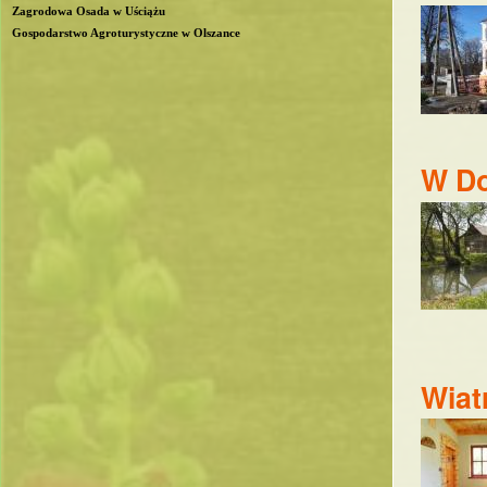
Zagrodowa Osada w Uściążu
Gospodarstwo Agroturystyczne w Olszance
W Do
Wiat