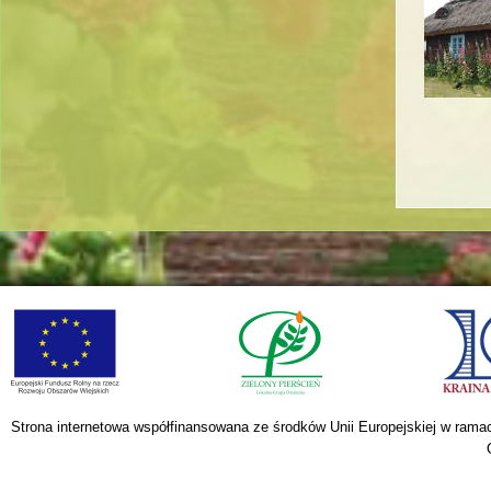
S
t
r
o
n
y
Strona internetowa współfinansowana ze środków Unii Europejskiej w ram