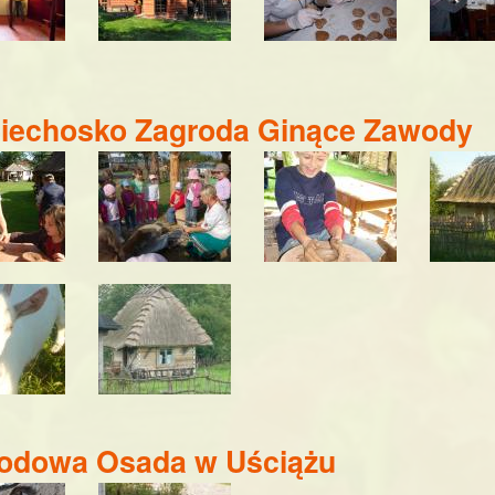
iechosko Zagroda Ginące Zawody
odowa Osada w Uściążu