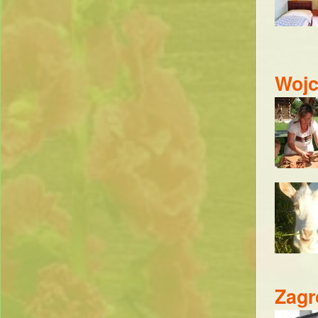
Wojc
Zagr